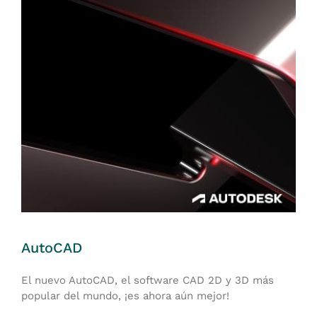
AutoCAD
El nuevo AutoCAD, el software CAD 2D y 3D más
popular del mundo, ¡es ahora aún mejor!