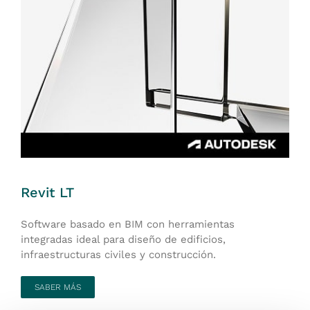
Revit LT
Software basado en BIM con herramientas
integradas ideal para diseño de edificios,
infraestructuras civiles y construcción.
SABER MÁS