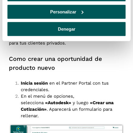
para un cliente nuevo o para uno ya
Personalizar
existente
Denegar
Desde nuestra nueva herramienta Parner Portal
puedes crear oportunidades de nuevas suscripciones
para tus clientes privados.
Como crear una oportunidad de
producto nuevo
Inicia sesión
en el Partner Portal con tus
credenciales.
En el menú de opciones,
selecciona
«Autodesk»
y luego
«Crear una
Cotización»
. Aparecerá un formulario para
rellenar.