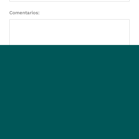
Comentarios:
Suscribirme al Newsletter.
Marca la casilla para recibir información relativa a programas de diseño
CAD, como novedades y promociones.