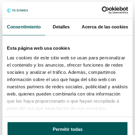
Consentimiento
Detalles
Acerca de las cookies
Como hacer oportunidades
Esta página web usa cookies
de software Autodesk
Las cookies de este sitio web se usan para personalizar
el contenido y los anuncios, ofrecer funciones de redes
sociales y analizar el tráfico. Además, compartimos
El nuevo modelo de gestion de Autodesk, obliga a
información sobre el uso que haga del sitio web con
crear oportunidades en nuestra herramienta Partner
nuestros partners de redes sociales, publicidad y análisis
Portal
, revise el proceso siguiendo este enlace y
web, quienes pueden combinarla con otra información
solicitenos ayuda para la creacion de su oportunidad.
que les haya proporcionado o que hayan recopilado a
partir del uso que haya hecho de sus servicios.
CREAR OPORTUNIDADES DE NUEVO
NEGOCIO
Permitir todas
Creación de nuevas oportunidades