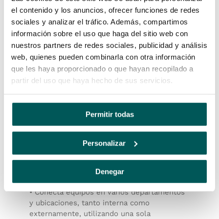
centralizar la actividad del proyecto.
el contenido y los anuncios, ofrecer funciones de redes
Administra cómo los usuarios interactúan
sociales y analizar el tráfico. Además, compartimos
con los datos a través de la administración
información sobre el uso que haga del sitio web con
del proyecto.
nuestros partners de redes sociales, publicidad y análisis
web, quienes pueden combinarla con otra información
que les haya proporcionado o que hayan recopilado a
partir del uso que haya hecho de sus servicios.
Permitir todas
Personalizar
Denegar
• Conecta equipos en varios departamentos
y ubicaciones, tanto interna como
externamente, utilizando una sola