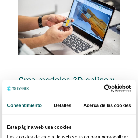
Crea modelos 3D online y
colabora
Consentimiento
Detalles
Acerca de las cookies
Fusion 360
permite conectar, comunicar y
colaborar de manera más inteligente con los
equipos de trabajo internos y externos. Por
extensión, te podrás comunicar con las
Esta página web usa cookies
partes interesadas en tiempo real y
Las cookies de este sitio web se usan para personalizar