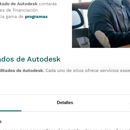
ditado de Autodesk
contarás
es de financiación
plia gama de
programas
tados de Autodesk
editados de Autodesk
. Cada uno de ellos ofrece servicios esp
elen ser los principales socios de Autodesk, con una amplia e
e éxito, que les permite ofrecer una
gama completa de serv
Detalles
l Gold, también tienen una sólida experiencia y ofrecen una
guen siendo socios de confianza que pueden brindar soporte i
fesionales experimentados en
productos de Autodesk
y pueden
s
s que los niveles de acreditación Autodesk superiores.