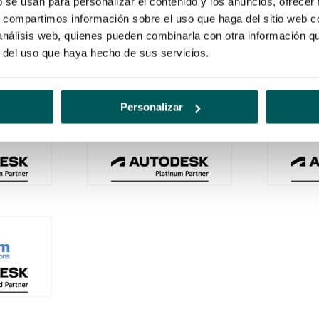
b se usan para personalizar el contenido y los anuncios, ofrecer
n
distribuidores autorizados por Autodesk
para vender y brinda
s, compartimos información sobre el uso que haga del sitio web 
a de los niveles de acreditación superiores.
 análisis web, quienes pueden combinarla con otra información q
r del uso que haya hecho de sus servicios.
um
y nivel
Gold
:
Personalizar