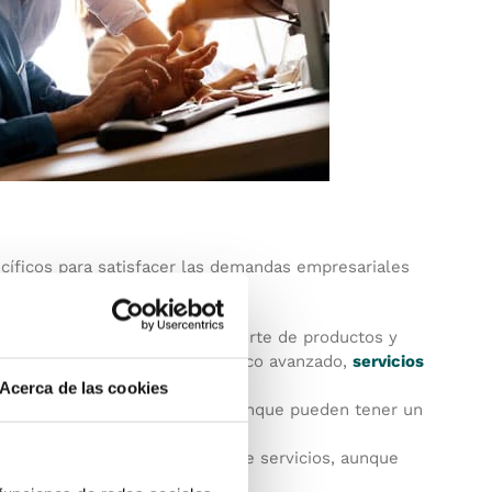
ecíficos para satisfacer las demandas empresariales
xperiencia en la venta y el soporte de productos y
icios
, incluyendo soporte técnico avanzado,
servicios
Acerca de las cookies
 gama completa de servicios. Aunque pueden tener un
ntegral a los clientes.
 ofrecer una gama adecuada de servicios, aunque