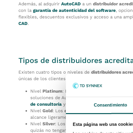
Además, al adquirir
AutoCAD
a un
distribuidor acre
con la
garantía de autenticidad del software
, opcion
flexibles, descuentos exclusivos y acceso a una am
CAD
.
Tipos de distribuidores acredi
Existen cuatro tipos o niveles de
distribuidores acr
únicas de los clientes:
Nivel
Platinum
: Los distribuidores Platinum su
soluciones de Autodesk. Gozan de un probado d
de consultoría
y capacitación especializada.
Consentimiento
Nivel
Gold
: Los
distribuidores Autodesk
de nive
alcance ligeramente menor que los Platinum, si
Nivel
Silver
: Los distribuidores Silver son pro
Esta página web usa cookie
quizás no tengan la misma extensión de recurso