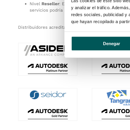
Las cookies de este sitio we
Nivel
Reseller
: En este nivel, los Resellers so
y analizar el tráfico. Ademá
servicios podría ser más limitada que la ofrecid
redes sociales, publicidad y
que hayan recopilado a parti
Distribuidores acreditados de Autodesk, nivel
Platin
Denegar