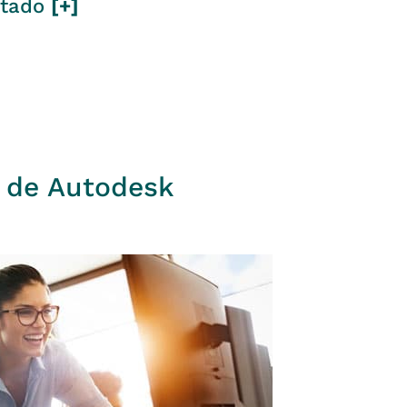
itado
[+]
 de Autodesk