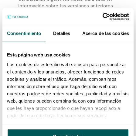
información sobre las versiones anteriores
para las que se ofrece compatibilidad:
Versiones anteriores para las
suscripciones
Consentimiento
Detalles
Acerca de las cookies
Versiones anteriores para los planes
de mantenimiento
Esta página web usa cookies
Si una versión anterior no aparece en la
lista, significa que no se ofrece
Las cookies de este sitio web se usan para personalizar
compatibilidad para ella. Para evitar tiempos
el contenido y los anuncios, ofrecer funciones de redes
de inactividad, actualiza a una versión
sociales y analizar el tráfico. Además, compartimos
admitida antes de que la versión anterior
información sobre el uso que haga del sitio web con
deje de ser compatible. Los clientes que
nuestros partners de redes sociales, publicidad y análisis
hayan mantenido activos y sin
web, quienes pueden combinarla con otra información
interrupciones un plan de mantenimiento o
que les haya proporcionado o que hayan recopilado a
una suscripción, pueden seguir usando una
partir del uso que haya hecho de sus servicios.
versión que se haya instalado y se haya
activado previamente, incluso si ha dejado
de ser compatible.