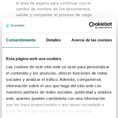
el área de espera para continuar con el
cambio de nombre de los documentos,
validar y completar el proceso de carga.
Consentimiento
Detalles
Acerca de las cookies
Esta página web usa cookies
Las cookies de este sitio web se usan para personalizar
el contenido y los anuncios, ofrecer funciones de redes
sociales y analizar el tráfico. Además, compartimos
Validar el estándar de
información sobre el uso que haga del sitio web con
nomenclatura.
nuestros partners de redes sociales, publicidad y análisis
web, quienes pueden combinarla con otra información
Un validador garantiza que los archivos
que les haya proporcionado o que hayan recopilado a
cargados se ajusten al estándar de
partir del uso que haya hecho de sus servicios.
nomenclatura del proyecto. Actualiza