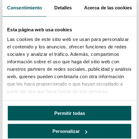
acabar los productos más rápidamente.
Consentimiento
Detalles
Acerca de las cookies
Planifica, instala y gestiona todo el
proceso de producción con la
Esta página web usa cookies
disposición de la fábrica, la secuencia
de instalación y el análisis del proceso.
Las cookies de este sitio web se usan para personalizar
Identifica los cuellos de botella de los
el contenido y los anuncios, ofrecer funciones de redes
procesos y optimiza el rendimiento de
sociales y analizar el tráfico. Además, compartimos
la producción, con herramientas
información sobre el uso que haga del sitio web con
intuitivas de simulación de sucesos. Y
nuestros partners de redes sociales, publicidad y análisis
hazlo antes, de hacer inversiones de
web, quienes pueden combinarla con otra información
capital o de mover físicamente
que les haya proporcionado o que hayan recopilado a
cualquier equipo de tu fábrica.
partir del uso que haya hecho de sus servicios.
Trabaja simultáneamente entre tus
diseños 3D en Autodesk Inventor, y la
creación de rutas de CAM, para que los
Permitir todas
modelos se fabriquen con precisión y a
tiempo.
Personalizar
El
software CAM de Autodesk
genera
automáticamente el
programa CNC
según la